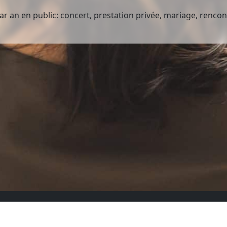
r an en public: concert, prestation privée, mariage, renco
ux sociaux
Faire un don
Blog des choristes