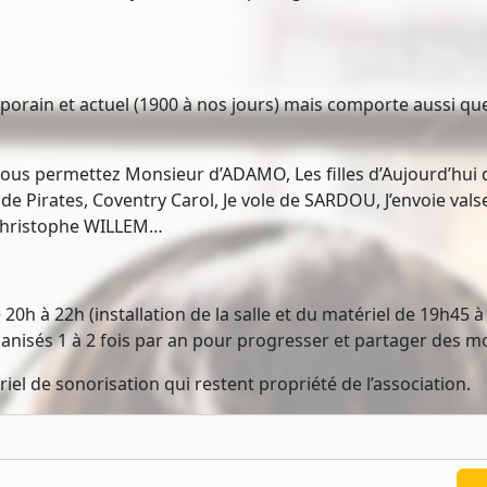
orain et actuel (1900 à nos jours) mais comporte aussi que
ous permettez Monsieur d’ADAMO, Les filles d’Aujourd’hui 
 Pirates, Coventry Carol, Je vole de SARDOU, J’envoie val
hristophe WILLEM…
0h à 22h (installation de la salle et du matériel de 19h45 
isés 1 à 2 fois par an pour progresser et partager des mo
ériel de sonorisation qui restent propriété de l’association.