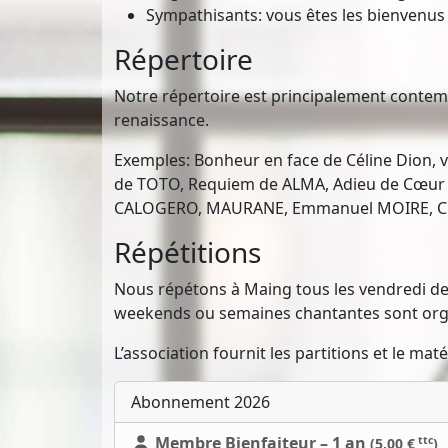
Sympathisants: vous êtes les bienvenus
Répertoire
Notre répertoire est principalement contemp
renaissance.
Exemples: Bonheur en face de Céline Dion, v
de TOTO, Requiem de ALMA, Adieu de Cœur de
CALOGERO, MAURANE, Emmanuel MOIRE, C
Répétitions
Nous répétons à Maing tous les vendredi de 2
weekends ou semaines chantantes sont organ
L’association fournit les partitions et le mat
Abonnement 2026
Membre Bienfaiteur – 1 an
ttc
(5,00 €
)