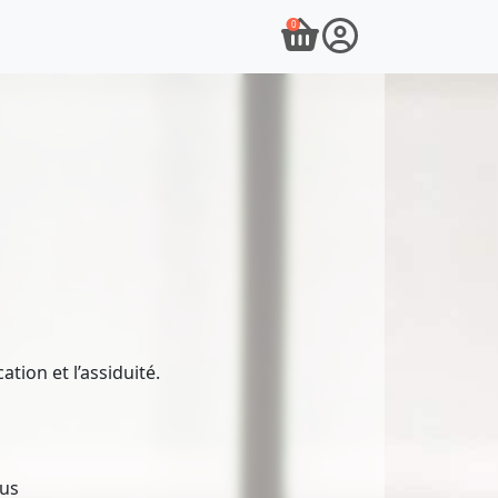
0
ion et l’assiduité.
ous