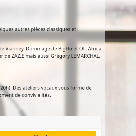
lques autres pièces classiques et
de Vianney, Dommage de BigFlo et Oli, Africa
ser de ZAZIE mais aussi Grégory LEMARCHAL,
à 20h). Des ateliers vocaux sous forme de
ment de convivialités.