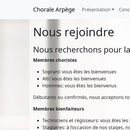
Chorale Arpège
Présentation
Conc
Nous rejoindre
Nous recherchons pour la
Membres choristes
Soprani: vous êtes les bienvenues
Alti: vous êtes les bienvenues
Hommes: vous êtes les bienvenus
Débutants ou confirmés, nous acceptons tout
Membres bienfaiteurs
Techniciens et régisseurs: vous êtes le
Stagiaires: à l’occasion de nos stages