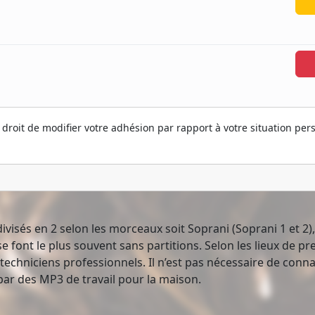
droit de modifier votre adhésion par rapport à votre situation pers
isés en 2 selon les morceaux soit Soprani (Soprani 1 et 2), 
se font le plus souvent sans partitions. Selon les lieux de p
echniciens professionnels. Il n’est pas nécessaire de connait
par des MP3 de travail pour la maison.